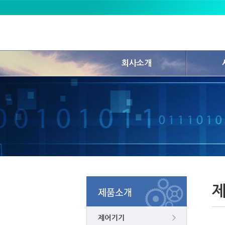
회사소개
인사말
사업분야
회사연혁
비즈니스
경영이념
대리점안
조직도
담당자안
인증서 현황
찾아오시는길