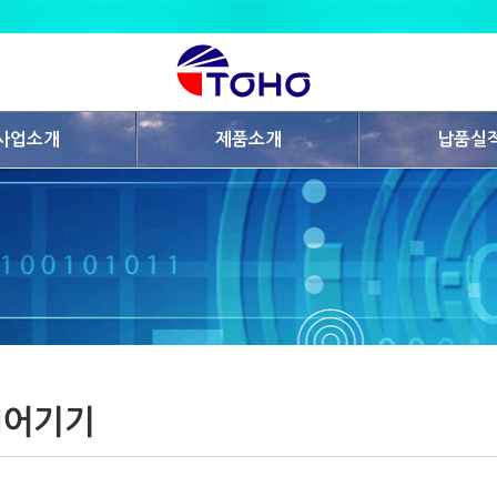
사업소개
제품소개
납품실
제어기기
납품사례
파트너
온습도센서
납품실적
내
프로브카드
내
기록계 및 기타제품
제어기기