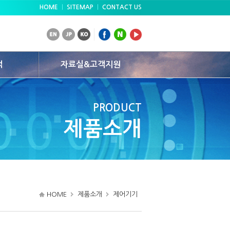
HOME
｜
SITEMAP
｜
CONTACT US
적
자료실&고객지원
뉴스&공지
PRODUCT
FAQ
제품소개
자료실
온라인 견적의뢰
HOME
제품소개
제어기기