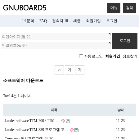
메뉴
검색
1:1문의
FAQ
접속자 18
새글
회원가입
로그인
회
원
로
그
자동로그인
회원가입
정보찾기
인
소프트웨어 다운로드
Total 4건
1 페이지
제목
날짜
Loader software TTM-200 / TTM-…
11-23
Loader software TTM-339 프로그램 조…
11-23
Comsamp 통신프로그램
11-23